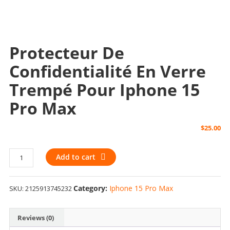
Protecteur De
Confidentialité En Verre
Trempé Pour Iphone 15
Pro Max
$
25.00
Protecteur
Add to cart
de
confidentialité
Category:
Iphone 15 Pro Max
SKU:
2125913745232
en
verre
trempé
Reviews (0)
pour