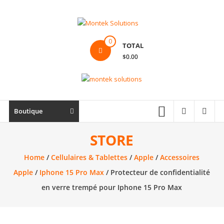
Skip
to
content
Montek
0
TOTAL
Solutions
$0.00
Réparation
et
vente
|
Boutique
Ordinateur,
cellulaire
STORE
&
Home
/
Cellulaires & Tablettes
/
Apple
/
Accessoires
électronique
Apple
/
Iphone 15 Pro Max
/ Protecteur de confidentialité
en verre trempé pour Iphone 15 Pro Max