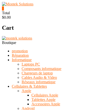
Skip
to
0
content
Montek
Total
$0.00
Solutions
Cart
Réparation
et
vente
|
Boutique
Ordinateur,
cellulaire
promotion
&
Réparation
électronique
Informatique
Laptops PC
Composants informatique
Chargeurs de laptop
Cables Audio & Video
Réseaux informatique
Cellulaires & Tablettes
Apple
Cellulaires Apple
Tablettes Apple
Accessoires Apple
Android