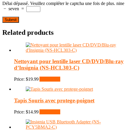
Délai dépassé. Veuillez compléter le captcha une fois de plus.
nine
−
seven
=
Related products
Nettoyant pour lentille laser CD/DVD/Blu-ray
d’Insignia (NS-HCL303-C)
Price:
$
19.99
Add to cart
Tapis Souris avec protege-poignet
Price:
$
14.99
Add to cart