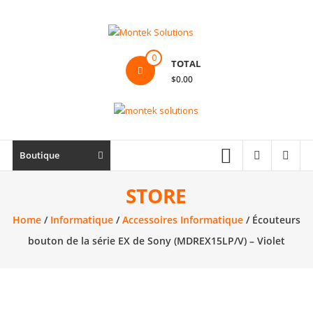
Skip
to
content
Montek
0
TOTAL
Solutions
$0.00
Réparation
et
vente
|
Boutique
Ordinateur,
cellulaire
STORE
&
Home
/
Informatique
/
Accessoires Informatique
/ Écouteurs
électronique
bouton de la série EX de Sony (MDREX15LP/V) – Violet