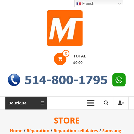
Skip
French
to
content
Montek
0
TOTAL
Solutions
$0.00
Réparation
et
vente
|
Ordinateur,
Boutique
cellulaire
&
STORE
électronique
Home
/
Réparation
/
Reparation cellulaires
/
Samsung -