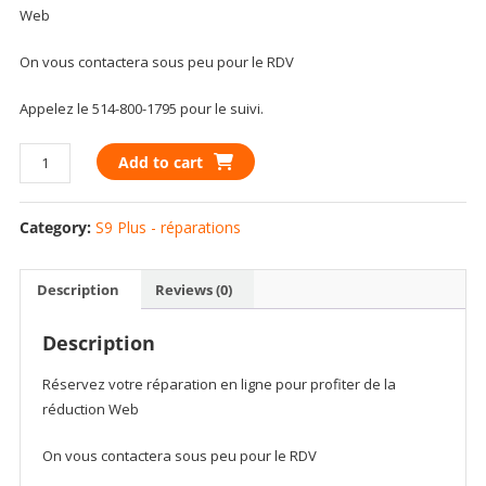
Web
On vous contactera sous peu pour le RDV
Appelez le 514-800-1795 pour le suivi.
Ear
Add to cart
speaker
for
Category:
S9 Plus - réparations
Samsung
S9
Plus
Description
Reviews (0)
G9650
G965
Description
G966F
G965A
Réservez votre réparation en ligne pour profiter de la
G965WA
réduction Web
quantity
On vous contactera sous peu pour le RDV