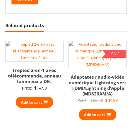
Related products
SALE!
Trépied 2-en-1 avec
télécommande, anneau
Adaptateur audio-vidéo
lumineux à DEL
numérique Lightning vers
Price:
$
14.99
HDMI/Lightning d’Apple
(MD826AM/A)
Original
Current
Price:
$
69.00
$
44.99
Add to cart
price
price
Add to cart
was:
is:
$69.00.
$44.99.