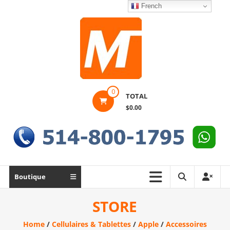
Skip
French
to
content
Montek
0
TOTAL
Solutions
$0.00
Réparation
et
vente
|
Ordinateur,
Boutique
cellulaire
&
STORE
électronique
Home
/
Cellulaires & Tablettes
/
Apple
/
Accessoires