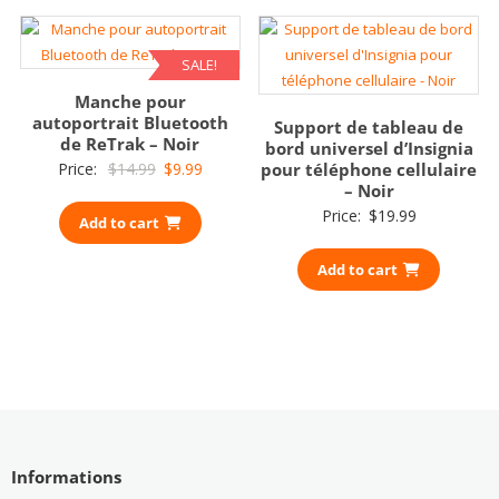
SALE!
Manche pour
autoportrait Bluetooth
Support de tableau de
de ReTrak – Noir
bord universel d’Insignia
Original
Current
Price:
$
14.99
$
9.99
pour téléphone cellulaire
– Noir
price
price
Price:
$
19.99
Add to cart
was:
is:
$14.99.
$9.99.
Add to cart
Informations