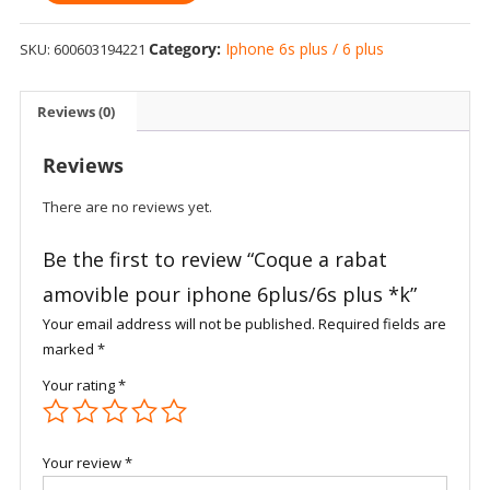
a
rabat
Category:
Iphone 6s plus / 6 plus
SKU:
600603194221
amovible
pour
iphone
Reviews (0)
6plus/6s
plus
Reviews
*k
quantity
There are no reviews yet.
Be the first to review “Coque a rabat
amovible pour iphone 6plus/6s plus *k”
Your email address will not be published.
Required fields are
marked
*
Your rating
*
Your review
*