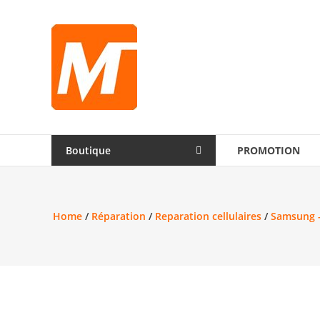
Skip
to
Montek
content
Solutions
Réparation
et
vente
|
Boutique
PROMOTION
Ordinateur,
cellulaire
&
électronique
Home
/
Réparation
/
Reparation cellulaires
/
Samsung 