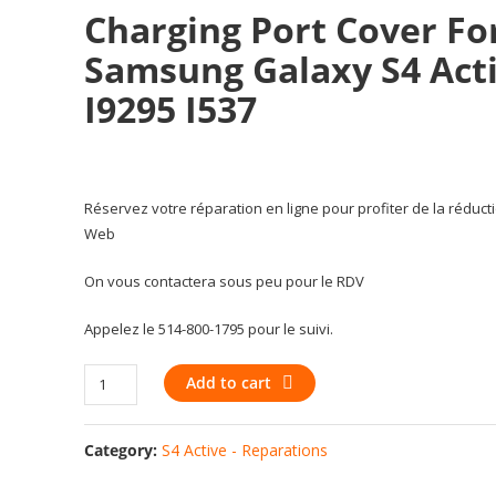
Charging Port Cover Fo
Samsung Galaxy S4 Act
I9295 I537
Réservez votre réparation en ligne pour profiter de la réduct
Web
On vous contactera sous peu pour le RDV
Appelez le 514-800-1795 pour le suivi.
Charging
Add to cart
port
cover
Category:
S4 Active - Reparations
for
Samsung