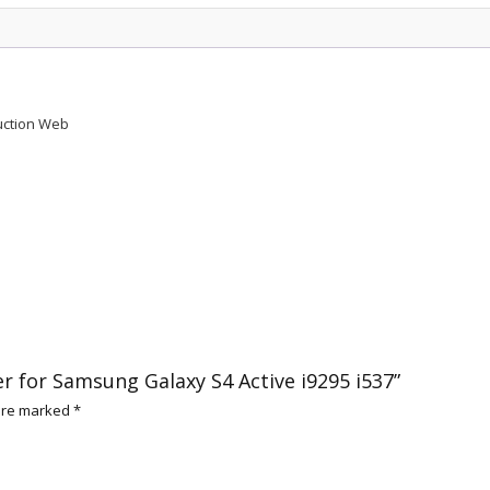
Galaxy
S4
Active
i9295
i537
duction Web
quantity
er for Samsung Galaxy S4 Active i9295 i537”
 are marked
*