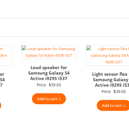
Loud speaker for
Samsung Galaxy S4
for
Light sensor flex 
Active i9295 i537
S4
Samsung Galaxy
37
Price:
$
39.00
Active i9295 i5
Price:
$
39.00
Add to cart
Add to cart