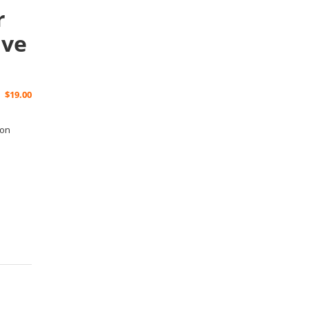
r
ive
$
19.00
ion