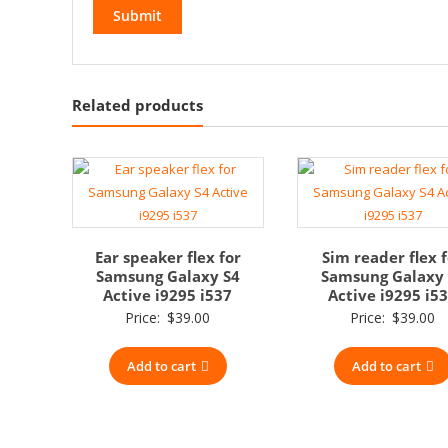
Related products
Ear speaker flex for
Sim reader flex 
Samsung Galaxy S4
Samsung Galaxy 
Active i9295 i537
Active i9295 i5
Price:
$
39.00
Price:
$
39.00
Add to cart
Add to cart