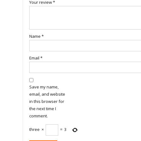
Your review
*
Name
*
Email
*
Save my name,
email, and website
in this browser for
the next time I
comment.
three
×
=
3