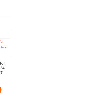
for
 S4
37