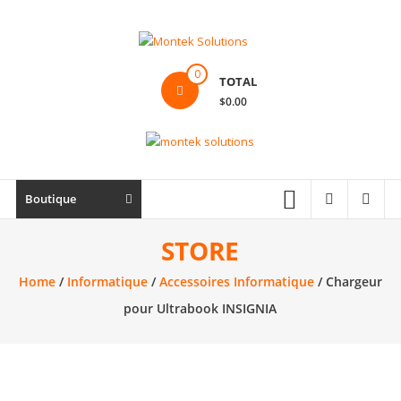
Skip
to
content
Montek
0
TOTAL
Solutions
$0.00
Réparation
et
vente
|
Boutique
Ordinateur,
cellulaire
STORE
&
Home
/
Informatique
/
Accessoires Informatique
/ Chargeur
électronique
pour Ultrabook INSIGNIA