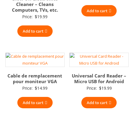
Cleaner – Cleans
Computers, TVs, etc.
Add to cart
Price:
$
19.99
Add to cart
Cable de remplacement
Universal Card Reader –
pour moniteur VGA
Micro USB for Android
Price:
$
14.99
Price:
$
19.99
Add to cart
Add to cart