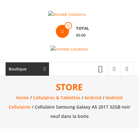
Skip
to
content
Montek
0
TOTAL
Solutions
$0.00
Réparation
et
vente
|
Boutique
Ordinateur,
cellulaire
STORE
&
Home
/
Cellulaires & Tablettes
/
Android
/
Android
électronique
Cellulaires
/ Cellulaire Samsung Galaxy A5 2017 32GB noir
neuf dans la boite