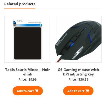
Related products
Tapis Souris Mince – Noir
G6 Gaming mouse with
elink
DPI adjusting key
Price:
$
9.99
Price:
$
39.99
Add to cart
Add to cart