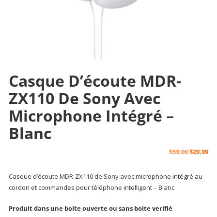
Casque D’écoute MDR-
ZX110 De Sony Avec
Microphone Intégré –
Blanc
Original
Cu
$
59.00
$
29.99
price
pr
Casque d’écoute MDR-ZX110 de Sony avec microphone intégré au
cordon et commandes pour téléphone intelligent – Blanc
was:
is:
Produit dans une boite ouverte ou sans boite verifié
$59.00.
$29