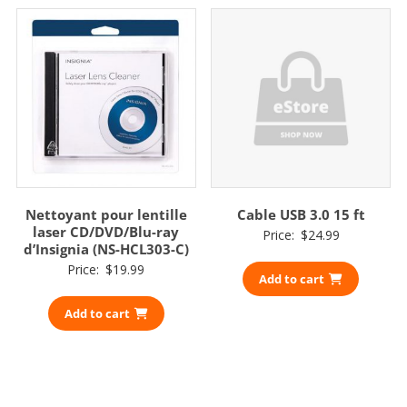
Nettoyant pour lentille
Cable USB 3.0 15 ft
laser CD/DVD/Blu-ray
Price:
$
24.99
d’Insignia (NS-HCL303-C)
Price:
$
19.99
Add to cart
Add to cart