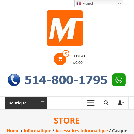
Skip
French
to
content
Montek
0
TOTAL
Solutions
$0.00
Réparation
et
vente
|
Ordinateur,
Boutique
cellulaire
&
STORE
électronique
Home
/
Informatique
/
Accessoires Informatique
/ Casque