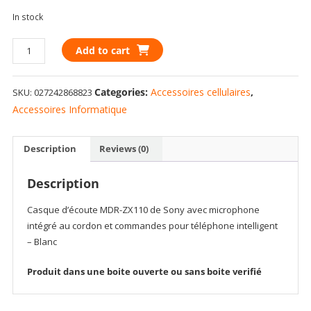
In stock
Casque
Add to cart
d'écoute
MDR-
Categories:
Accessoires cellulaires
,
SKU:
027242868823
ZX110
de
Accessoires Informatique
Sony
avec
Description
Reviews (0)
microphone
intégré
Description
-
Blanc
Casque d’écoute MDR-ZX110 de Sony avec microphone
quantity
intégré au cordon et commandes pour téléphone intelligent
– Blanc
Produit dans une boite ouverte ou sans boite verifié