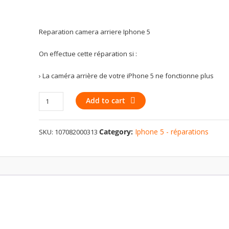
Reparation camera arriere Iphone 5
On effectue cette réparation si :
› La caméra arrière de votre iPhone 5 ne fonctionne plus
Reparation
Add to cart
camera
arriere
Category:
Iphone 5 - réparations
SKU:
107082000313
Iphone
5
quantity