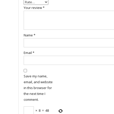
Your review
*
Name
*
Email
*
Save my name,
email, and website
in this browser for
the next time I
comment.
×
8
=
48