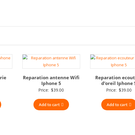
rie
Reparation antenne Wifi
Reparation ecou
Iphone 5
d’oreil Iphone 
Price:
$
39.00
Price:
$
39.00
Add to cart
Add to cart