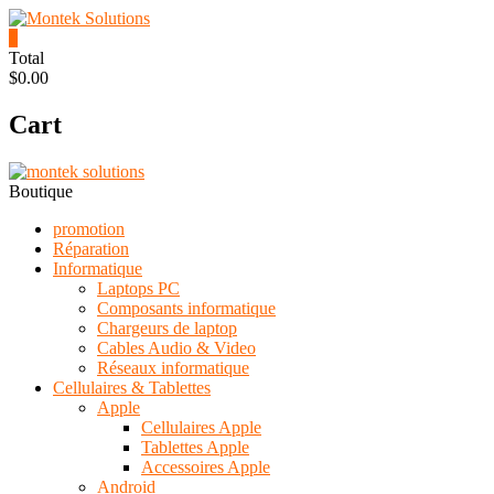
Skip
to
0
content
Montek
Total
$0.00
Solutions
Cart
Réparation
et
vente
|
Boutique
Ordinateur,
cellulaire
promotion
&
Réparation
électronique
Informatique
Laptops PC
Composants informatique
Chargeurs de laptop
Cables Audio & Video
Réseaux informatique
Cellulaires & Tablettes
Apple
Cellulaires Apple
Tablettes Apple
Accessoires Apple
Android