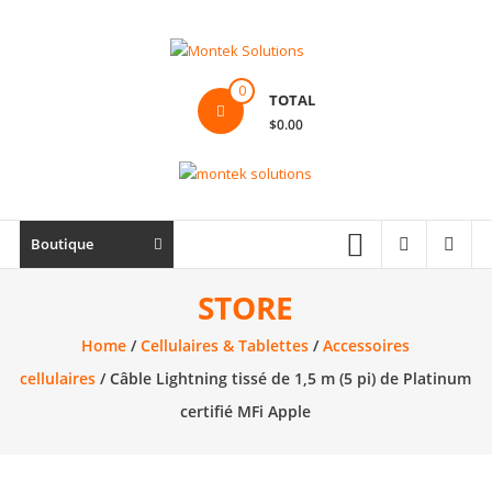
Skip
to
content
Montek
0
TOTAL
Solutions
$0.00
Réparation
et
vente
|
Boutique
Ordinateur,
cellulaire
STORE
&
Home
/
Cellulaires & Tablettes
/
Accessoires
électronique
cellulaires
/ Câble Lightning tissé de 1,5 m (5 pi) de Platinum
certifié MFi Apple