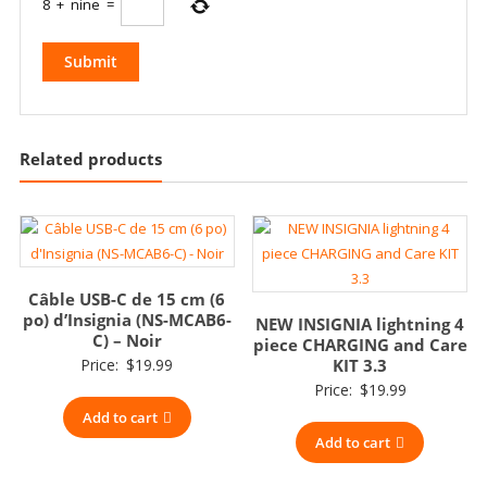
8
+
nine
=
Related products
Câble USB-C de 15 cm (6
po) d’Insignia (NS-MCAB6-
NEW INSIGNIA lightning 4
C) – Noir
piece CHARGING and Care
Price:
$
19.99
KIT 3.3
Price:
$
19.99
Add to cart
Add to cart