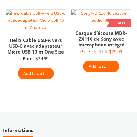
SALE!
Casque d’écoute MDR-
ZX110 de Sony avec
Helix Câble USB-A vers
microphone intégré
USB-C avec adaptateur
Original
Current
Micro USB 10 m One Size
Price:
$
59.00
$
29.99
Price:
$
24.99
price
price
Add to cart
was:
is:
Add to cart
$59.00.
$29.99.
Informations