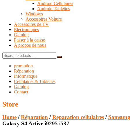
Android Cellulaires
Android Tablettes
Windows
Accessoires Voiture
Accessoires de TV
Electroniques
Gaming
Passer à la caisse
A propos de nous
Search
for:
promotion
Réparation
Informatique
Cellulaires & Tablettes
Gaming
Contact
Store
Home
/
Réparation
/
Reparation cellulaires
/
Samsung
Galaxy S4 Active i9295 i537