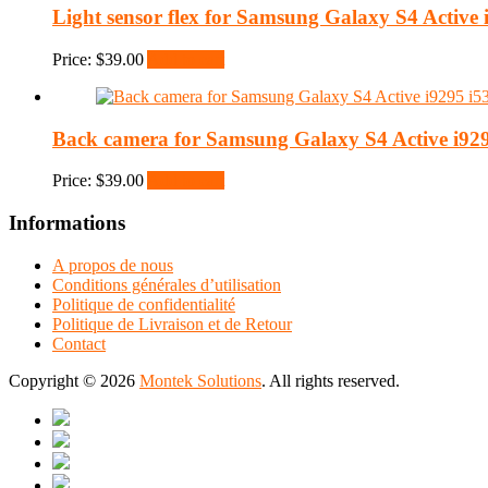
Light sensor flex for Samsung Galaxy S4 Active 
Price:
$
39.00
Add to cart
Back camera for Samsung Galaxy S4 Active i929
Price:
$
39.00
Add to cart
Informations
A propos de nous
Conditions générales d’utilisation
Politique de confidentialité
Politique de Livraison et de Retour
Contact
Copyright © 2026
Montek Solutions
. All rights reserved.