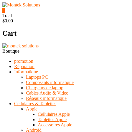
Skip
to
0
content
Montek
Total
$0.00
Solutions
Cart
Réparation
et
vente
|
Boutique
Ordinateur,
cellulaire
promotion
&
Réparation
électronique
Informatique
Laptops PC
Composants informatique
Chargeurs de laptop
Cables Audio & Video
Réseaux informatique
Cellulaires & Tablettes
Apple
Cellulaires Apple
Tablettes Apple
Accessoires Apple
Android