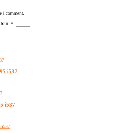
me I comment.
four
=
95 i537
5 i537