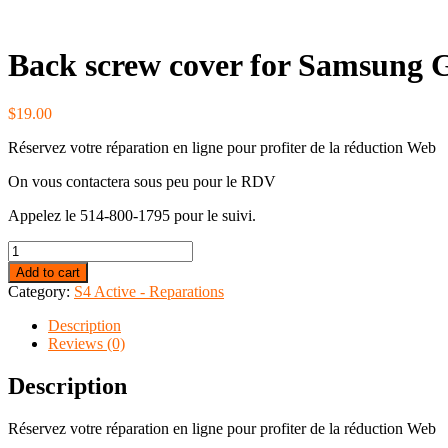
Back screw cover for Samsung G
$
19.00
Réservez votre réparation en ligne pour profiter de la réduction Web
On vous contactera sous peu pour le RDV
Appelez le 514-800-1795 pour le suivi.
Back
screw
Add to cart
cover
Category:
S4 Active - Reparations
for
Samsung
Description
Galaxy
Reviews (0)
S4
Active
Description
i9295
i537
Réservez votre réparation en ligne pour profiter de la réduction Web
quantity