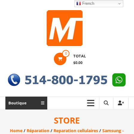
Skip
French
to
content
Montek
0
TOTAL
Solutions
$0.00
Réparation
et
vente
|
Ordinateur,
Boutique
cellulaire
&
STORE
électronique
Home
/
Réparation
/
Reparation cellulaires
/
Samsung -