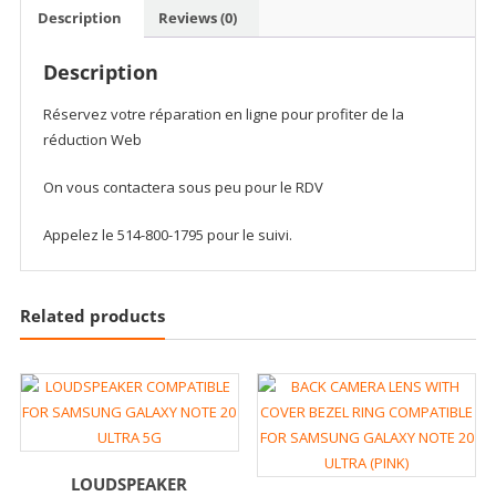
LENS
Description
Reviews (0)
COMPATIBLE
FOR
Description
SAMSUNG
GALAXY
Réservez votre réparation en ligne pour profiter de la
NOTE
réduction Web
20
ULTRA
On vous contactera sous peu pour le RDV
(NO
Appelez le 514-800-1795 pour le suivi.
LOGO)
(AFTERMARKET
PLUS)
(MYSTIC
Related products
BLACK)
quantity
LOUDSPEAKER