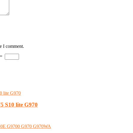
me I comment.
=
5 S10 lite G970