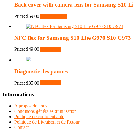
Back cover with camera lens for Samsung S10
Price:
$
59.00
Select options
NFC flex for Samsung S10 Lite G970 S10 G973
Price:
$
49.00
Add to cart
Diagnostic des pannes
Price:
$
35.00
Add to cart
Informations
A propos de nous
Conditions générales d’utilisation
Politique de confidentialité
Politique de Livraison et de Retour
Contact