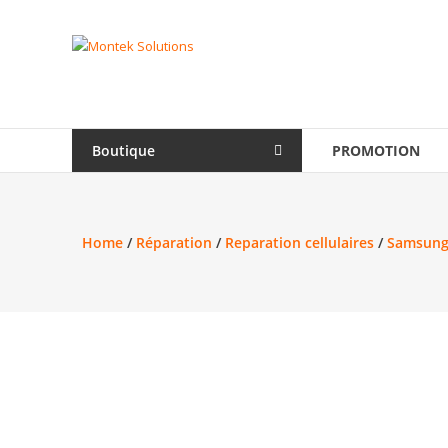
Skip
to
Montek
content
Solutions
Réparation
et
Boutique
PROMOTION
vente
|
Ordinateur,
cellulaire
Home
/
Réparation
/
Reparation cellulaires
/
Samsung
&
électronique