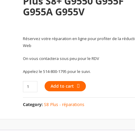
Plus S8+ G9550 G955F
G955A G955V
Réservez votre réparation en ligne pour profiter de la réduct
Web
On vous contactera sous peu pour le RDV
Appelez le 514-800-1795 pour le suivi.
Audio
Add to cart
jack
flex
Category:
S8 Plus - réparations
for
S8
Plus
S8+
G9550