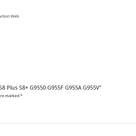
G955F
G955A
duction Web
G955V
quantity
or S8 Plus S8+ G9550 G955F G955A G955V”
 are marked
*