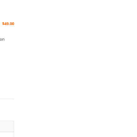
$
49.00
ion