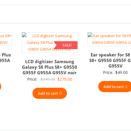
SALE!
 Plus
Ear speaker for S8
G955A
S8+ G9550 G955F 
LCD digitizer Samsung
G955V
Galaxy S8 Plus S8+ G9550
G955F G955A G955V noir
Price:
$
49.00
Original
Current
Price:
$
349.00
$
279.00
price
price
Add to cart
Add to cart
was:
is:
$349.00.
$279.00.