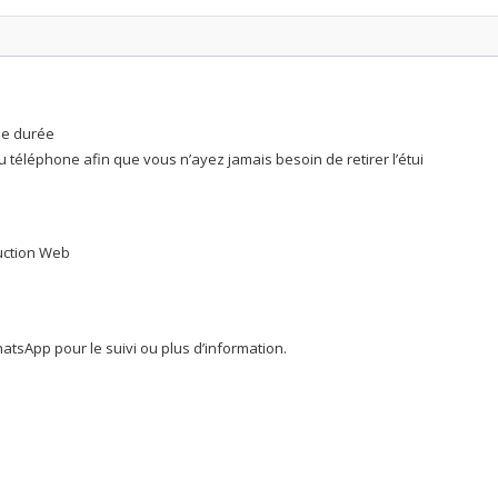
360
Dare
Cover
Soft
Touch
ue durée
Shockproof
u téléphone afin que vous n’ayez jamais besoin de retirer l’étui
Phone
Case
-
noir
duction Web
quantity
tsApp pour le suivi ou plus d’information.