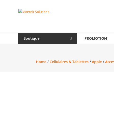
Skip
to
Montek
content
Solutions
Réparation
et
Boutique
PROMOTION
vente
|
Ordinateur,
cellulaire
Home
/
Cellulaires & Tablettes
/
Apple
/
Acce
&
électronique