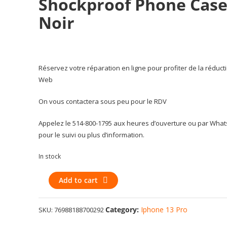
Shockproof Phone Case
Noir
Réservez votre réparation en ligne pour profiter de la réduct
Web
On vous contactera sous peu pour le RDV
Appelez le 514-800-1795 aux heures d’ouverture ou par Wha
pour le suivi ou plus d’information.
In stock
Apple
Add to cart
iPhone
13
Category:
Iphone 13 Pro
SKU:
76988188700292
Pro
-