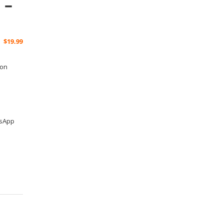
 –
$
19.99
ion
tsApp