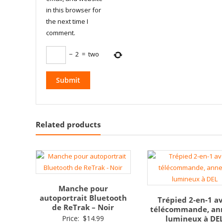
in this browser for
the next time I
comment.
−
2
=
two
Related products
Manche pour
autoportrait Bluetooth
Trépied 2-en-1 a
de ReTrak – Noir
télécommande, an
Price:
$
14.99
lumineux à DE