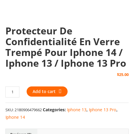
Protecteur De
Confidentialité En Verre
Trempé Pour Iphone 14 /
Iphone 13 / Iphone 13 Pro
$
25.00
Protecteur
Add to cart
de
confidentialité
Categories:
Iphone 13
,
Iphone 13 Pro
,
SKU:
2180906479662
en
verre
Iphone 14
trempé
pour