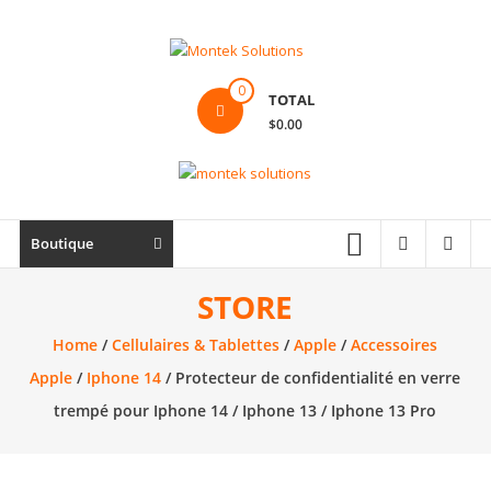
Skip
to
content
Montek
0
TOTAL
Solutions
$0.00
Réparation
et
vente
|
Boutique
Ordinateur,
cellulaire
STORE
&
Home
/
Cellulaires & Tablettes
/
Apple
/
Accessoires
électronique
Apple
/
Iphone 14
/ Protecteur de confidentialité en verre
trempé pour Iphone 14 / Iphone 13 / Iphone 13 Pro