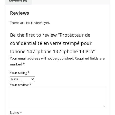
Reviews (0)
Iphone
14
Reviews
/
Iphone
There are no reviews yet.
13
/
Be the first to review “Protecteur de
Iphone
confidentialité en verre trempé pour
13
Pro
Iphone 14 / Iphone 13 / Iphone 13 Pro”
quantity
Your email address will not be published.
Required fields are
marked
*
Your rating
*
Your review
*
Name
*