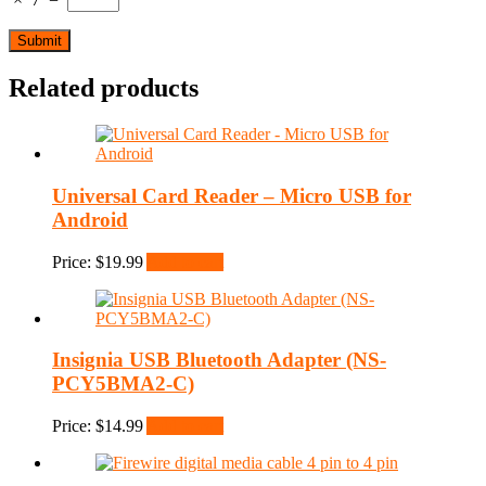
Related products
Universal Card Reader – Micro USB for
Android
Price:
$
19.99
Add to cart
Insignia USB Bluetooth Adapter (NS-
PCY5BMA2-C)
Price:
$
14.99
Add to cart