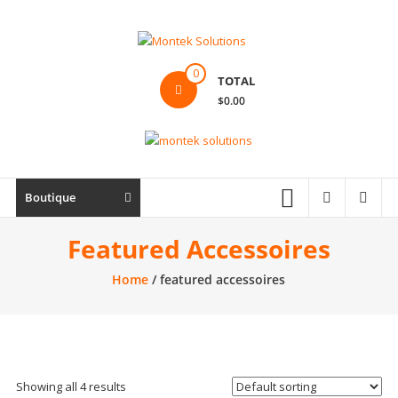
Skip
to
content
Montek
0
TOTAL
Solutions
$0.00
Réparation
et
vente
|
Boutique
Ordinateur,
cellulaire
Featured Accessoires
&
Home
/ featured accessoires
électronique
Showing all 4 results