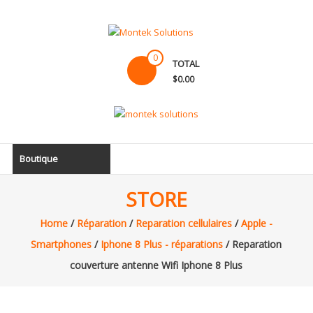
Skip
to
content
Montek
0
TOTAL
Solutions
$0.00
Réparation
et
vente
|
Boutique
Ordinateur,
cellulaire
STORE
&
électronique
Home
/
Réparation
/
Reparation cellulaires
/
Apple -
Smartphones
/
Iphone 8 Plus - réparations
/ Reparation
couverture antenne Wifi Iphone 8 Plus