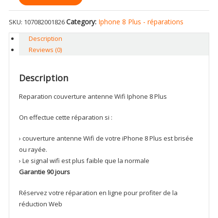
Wifi
Iphone
Category:
Iphone 8 Plus - réparations
SKU:
107082001826
8
Description
Plus
Reviews (0)
quantity
Description
Reparation couverture antenne Wifi Iphone 8 Plus
On effectue cette réparation si :
› couverture antenne Wifi de votre iPhone 8 Plus est brisée
ou rayée.
› Le signal wifi est plus faible que la normale
Garantie 90 jours
Réservez votre réparation en ligne pour profiter de la
réduction Web