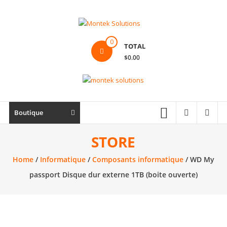
Skip
to
content
Montek
0
TOTAL
Solutions
$0.00
Réparation
et
vente
|
Boutique
Ordinateur,
cellulaire
STORE
&
Home
/
Informatique
/
Composants informatique
/ WD My
électronique
passport Disque dur externe 1TB (boite ouverte)