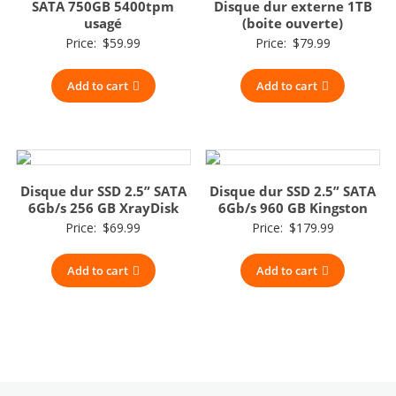
SATA 750GB 5400tpm
Disque dur externe 1TB
usagé
(boite ouverte)
Price:
$
59.99
Price:
$
79.99
Add to cart
Add to cart
Disque dur SSD 2.5” SATA
Disque dur SSD 2.5” SATA
6Gb/s 256 GB XrayDisk
6Gb/s 960 GB Kingston
Price:
$
69.99
Price:
$
179.99
Add to cart
Add to cart