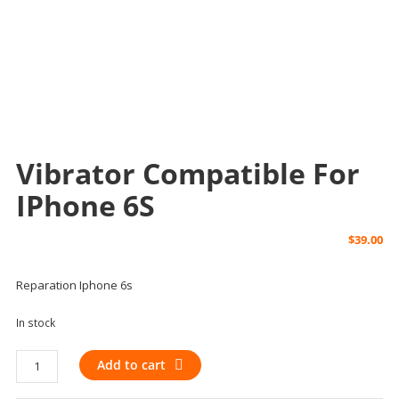
Vibrator Compatible For
IPhone 6S
$
39.00
Reparation Iphone 6s
In stock
Vibrator
Add to cart
Compatible