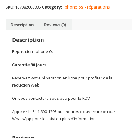
For
Category:
Iphone 6s - réparations
SKU:
107082000835
iPhone
6S
quantity
Description
Reviews (0)
Description
Reparation Iphone 6s
Garantie 90 jours
Réservez votre réparation en ligne pour profiter de la
réduction Web
On vous contactera sous peu pour le RDV
Appelez le 514-800-1795 aux heures d’ouverture ou par
WhatsApp pour le suivi ou plus d’information.