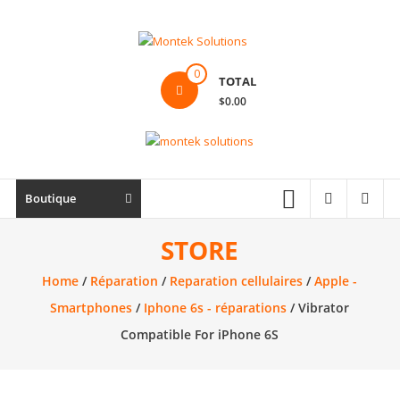
Skip
to
content
Montek
0
TOTAL
Solutions
$0.00
Réparation
et
vente
|
Boutique
Ordinateur,
cellulaire
STORE
&
Home
/
Réparation
/
Reparation cellulaires
/
Apple -
électronique
Smartphones
/
Iphone 6s - réparations
/ Vibrator
Compatible For iPhone 6S