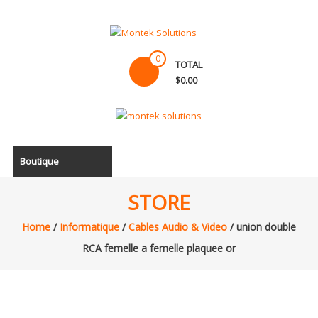
Skip
to
content
Montek
0
TOTAL
Solutions
$0.00
Réparation
et
vente
|
Boutique
Ordinateur,
cellulaire
STORE
&
électronique
Home
/
Informatique
/
Cables Audio & Video
/ union double
RCA femelle a femelle plaquee or