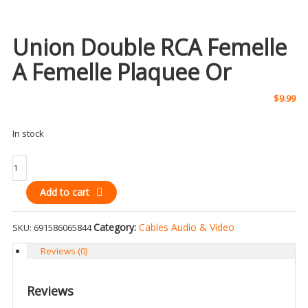
Union Double RCA Femelle
A Femelle Plaquee Or
$
9.99
In stock
union
double
Add to cart
RCA
femelle
a
Category:
Cables Audio & Video
SKU:
691586065844
femelle
Reviews (0)
plaquee
or
quantity
Reviews