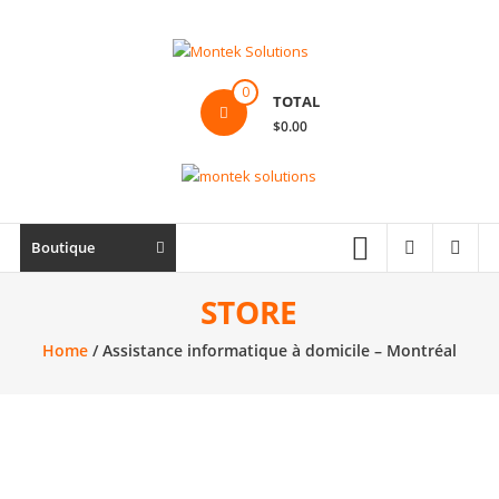
Skip
to
content
Montek
0
TOTAL
Solutions
$0.00
Réparation
et
vente
|
Boutique
Ordinateur,
cellulaire
STORE
&
Home
/ Assistance informatique à domicile – Montréal
électronique