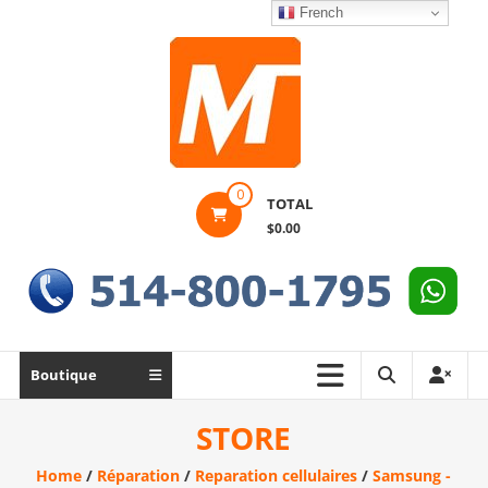
Skip
French
to
content
Montek
0
TOTAL
Solutions
$0.00
Réparation
et
vente
|
Ordinateur,
Boutique
cellulaire
&
STORE
électronique
Home
/
Réparation
/
Reparation cellulaires
/
Samsung -