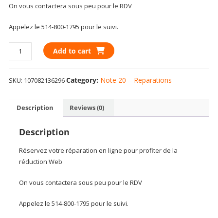
On vous contactera sous peu pour le RDV
Appelez le 514-800-1795 pour le suivi.
SINGLE
Add to cart
SIM
TRAY
Category:
Note 20 – Reparations
SKU:
107082136296
COMPATIBLE
FOR
SAMSUNG
Description
Reviews (0)
GALAXY
NOTE
Description
20
5G
Réservez votre réparation en ligne pour profiter de la
(MYSTIC
réduction Web
GRAY)
quantity
On vous contactera sous peu pour le RDV
Appelez le 514-800-1795 pour le suivi.