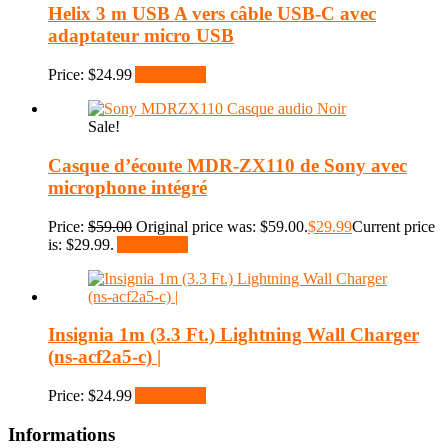
Helix 3 m USB A vers câble USB-C avec
adaptateur micro USB
Price:
$
24.99
Add to cart
Sale!
Casque d’écoute MDR-ZX110 de Sony avec
microphone intégré
Price:
$
59.00
Original price was: $59.00.
$
29.99
Current price
is: $29.99.
Add to cart
Insignia 1m (3.3 Ft.) Lightning Wall Charger
(ns-acf2a5-c) |
Price:
$
24.99
Add to cart
Informations