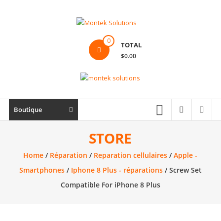
Skip
to
content
Montek
0
TOTAL
Solutions
$0.00
Réparation
et
vente
|
Boutique
Ordinateur,
cellulaire
STORE
&
Home
/
Réparation
/
Reparation cellulaires
/
Apple -
électronique
Smartphones
/
Iphone 8 Plus - réparations
/ Screw Set
Compatible For iPhone 8 Plus