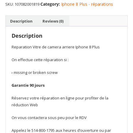
Category:
Iphone 8 Plus - réparations
SKU:
107082001819
For
iPhone
8
Description
Reviews (0)
Plus
quantity
Description
Reparation Vitre de camera arriere Iphone 8 Plus
On effectue cette réparation si :
› missing or broken screw
Garantie 90 jours
Réservez votre réparation en ligne pour profiter de la
réduction Web
On vous contactera sous peu pour le RDV
Appelez le 514-800-1795 aux heures d’ouverture ou par