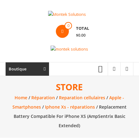
Skip
to
content
Montek
0
TOTAL
Solutions
$0.00
Réparation
et
vente
|
Boutique
Ordinateur,
cellulaire
STORE
&
Home
/
Réparation
/
Reparation cellulaires
/
Apple -
électronique
Smartphones
/
Iphone Xs - réparations
/ Replacement
Battery Compatible For iPhone XS (AmpSentrix Basic
Extended)