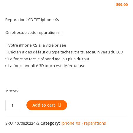
$
99.00
Reparation LCD TFT Iphone Xs
On effectue cette réparation si :
› Votre iPhone XS a la vitre brisée
› L’écran a des défaut du type tâches, traits, etc au niveau du LCD
› La fonction tactile répond mal ou plus du tout
› La fonctionnalité 3D touch est défectueuse
In stock
Replacement
Add to cart
Battery
Compatible
Category:
Iphone Xs - réparations
SKU:
107082022472
For
iPhone