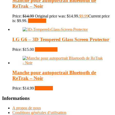
Manche pour autoportrait Bluetooth de
ReTrak – Noir
Price:
$
14.99
Original price was: $14.99.
$
9.99
Current price
is: $9.99.
Add to cart
LG G6 – 3D Tempered Glass Screen Protector
Price:
$
15.00
Select options
Manche pour autoportrait Bluetooth de
ReTrak – Noir
Price:
$
14.99
Add to cart
Informations
A propos de nous
Conditions générales d’utilisation