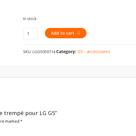
In stock
Protection
Add to cart
en
Verre
Category:
G5 - accessoires
SKU:
LGG5050714
trempé
pour
LG
G5
quantity
rre trempé pour LG G5”
 are marked
*