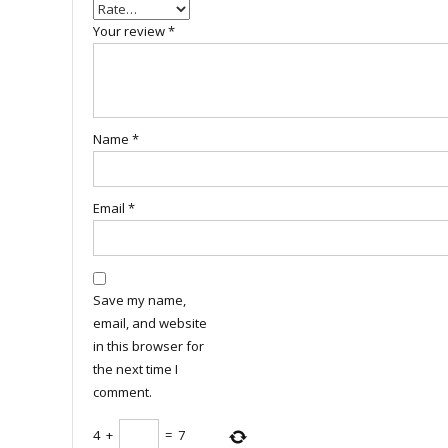
Your review
*
Name
*
Email
*
Save my name,
email, and website
in this browser for
the next time I
comment.
4
+
=
7