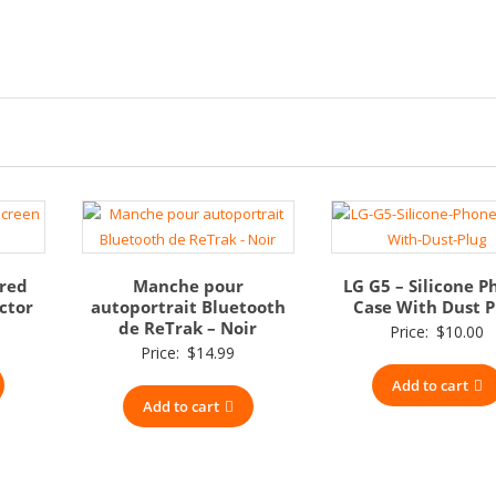
red
Manche pour
LG G5 – Silicone 
ctor
autoportrait Bluetooth
Case With Dust P
de ReTrak – Noir
Price:
$
10.00
Price:
$
14.99
Add to cart
Add to cart