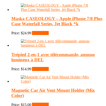
Maska CASEOLOGY – Apple iPhone 7/8 Plus
Case Waterfall Series, Jet Black *k
Price:
$
24.99
Add to cart
Trépied 2-en-1 avec télécommande, anneau
lumineux à DEL
Price:
$
14.99
Add to cart
Magnetic Car Air Vent Mount Holder (Mix
Color)
Price:
$
15.00
Add to cart