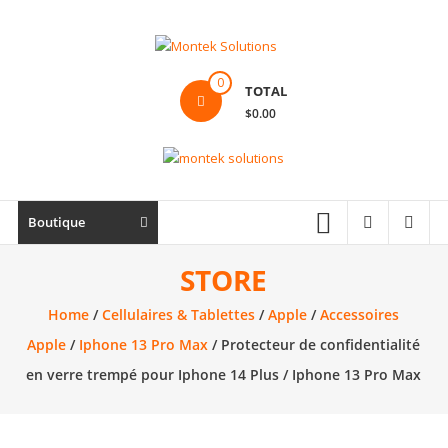
Skip
to
content
Montek
0
TOTAL
Solutions
$0.00
Réparation
et
vente
|
Boutique
Ordinateur,
cellulaire
STORE
&
Home
/
Cellulaires & Tablettes
/
Apple
/
Accessoires
électronique
Apple
/
Iphone 13 Pro Max
/ Protecteur de confidentialité
en verre trempé pour Iphone 14 Plus / Iphone 13 Pro Max