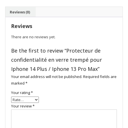
trempé
pour
Reviews (0)
Iphone
14
Reviews
Plus
/
There are no reviews yet.
Iphone
13
Be the first to review “Protecteur de
Pro
confidentialité en verre trempé pour
Max
quantity
Iphone 14 Plus / Iphone 13 Pro Max”
Your email address will not be published.
Required fields are
marked
*
Your rating
*
Your review
*