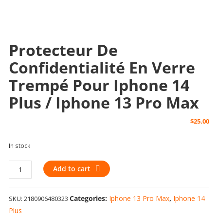
Protecteur De
Confidentialité En Verre
Trempé Pour Iphone 14
Plus / Iphone 13 Pro Max
$
25.00
In stock
Protecteur
Add to cart
de
confidentialité
Categories:
Iphone 13 Pro Max
,
Iphone 14
SKU:
2180906480323
en
verre
Plus