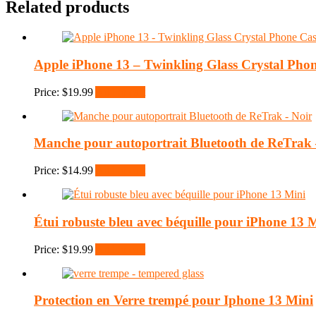
Related products
Apple iPhone 13 – Twinkling Glass Crystal Pho
Price:
$
19.99
Add to cart
Manche pour autoportrait Bluetooth de ReTrak 
Price:
$
14.99
Add to cart
Étui robuste bleu avec béquille pour iPhone 13 
Price:
$
19.99
Add to cart
Protection en Verre trempé pour Iphone 13 Mini