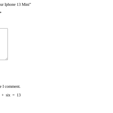
pour Iphone 13 Mini”
*
me I comment.
+
six
=
13