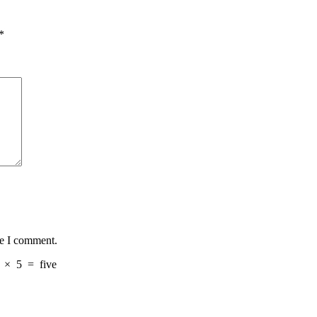
*
me I comment.
×
5
=
five