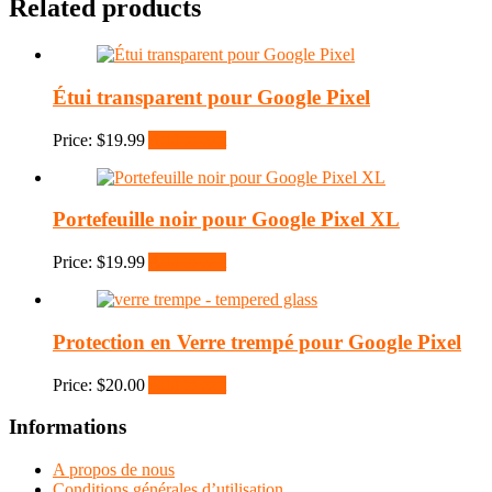
Related products
Étui transparent pour Google Pixel
Price:
$
19.99
Add to cart
Portefeuille noir pour Google Pixel XL
Price:
$
19.99
Add to cart
Protection en Verre trempé pour Google Pixel
Price:
$
20.00
Add to cart
Informations
A propos de nous
Conditions générales d’utilisation