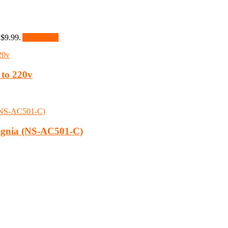
 $9.99.
Add to cart
 to 220v
signia (NS-AC501-C)