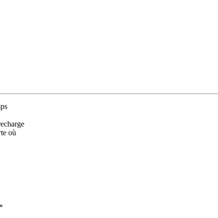
mps
 recharge
rte où
*