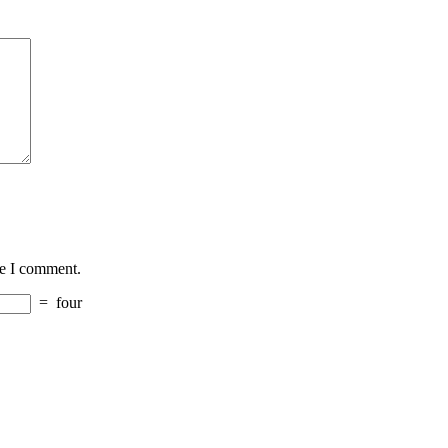
me I comment.
=
four