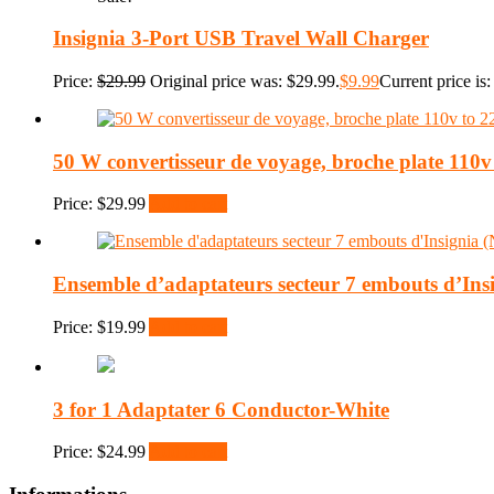
Insignia 3-Port USB Travel Wall Charger
Price:
$
29.99
Original price was: $29.99.
$
9.99
Current price is:
50 W convertisseur de voyage, broche plate 110v
Price:
$
29.99
Add to cart
Ensemble d’adaptateurs secteur 7 embouts d’In
Price:
$
19.99
Add to cart
3 for 1 Adaptater 6 Conductor-White
Price:
$
24.99
Add to cart