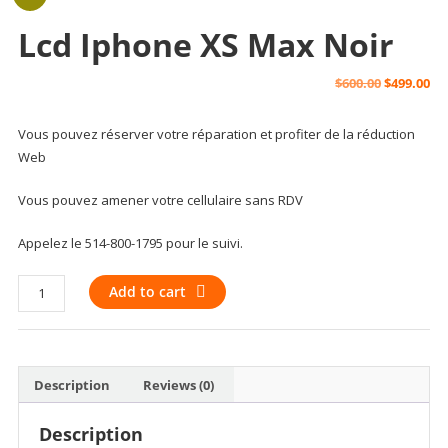
Lcd Iphone XS Max Noir
Original
Cu
$
600.00
$
499.00
price
pr
Vous pouvez réserver votre réparation et profiter de la réduction
Web
was:
is:
Vous pouvez amener votre cellulaire sans RDV
$600.00.
$49
Appelez le 514-800-1795 pour le suivi.
lcd
Add to cart
Iphone
XS
Max
noir
Description
Reviews (0)
quantity
Description