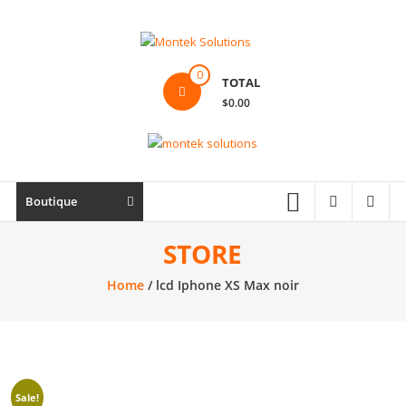
Skip
to
content
Montek
0
TOTAL
Solutions
$0.00
Réparation
et
vente
|
Boutique
Ordinateur,
cellulaire
STORE
&
Home
/ lcd Iphone XS Max noir
électronique
Sale!