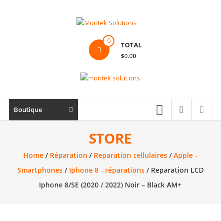
Skip
to
content
Montek
0
TOTAL
Solutions
$0.00
Réparation
et
vente
|
Boutique
Ordinateur,
cellulaire
STORE
&
Home
/
Réparation
/
Reparation cellulaires
/
Apple -
électronique
Smartphones
/
Iphone 8 - réparations
/ Reparation LCD
Iphone 8/SE (2020 / 2022) Noir – Black AM+