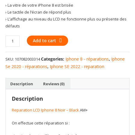
› La vitre de votre iPhone 8 est brisée
› Le tactile de l’écran de répond plus
› L’affichage au niveau du LCD ne fonctionne plus ou présente des
défauts
Reparation
Add to cart
LCD
Iphone
Categories:
Iphone 8 - réparations
,
Iphone
SKU:
107082003314
8/SE
(2020
Se 2020 - réparations
,
Iphone SE 2022 - reparation
/
2022)
Description
Reviews (0)
Noir
-
Description
Black
AM+
Reparation LCD Iphone 8 Noir – Black
AM+
quantity
On effectue cette réparation si :