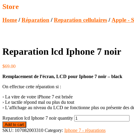
Store
Home
/
Réparation
/
Reparation cellulaires
/
Apple - 
Reparation lcd Iphone 7 noir
$
69.00
Remplacement de l’écran, LCD pour Iphone 7 noir – black
On effectue cette réparation si :
› La vitre de votre iPhone 7 est brisée
› Le tactile répond mal ou plus du tout
› L’affichage au niveau du LCD ne fonctionne plus ou présente des d
Reparation lcd Iphone 7 noir quantity
Add to cart
SKU:
107082003310
Category:
Iphone 7 - réparations