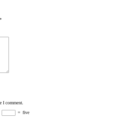
*
me I comment.
+
=
five