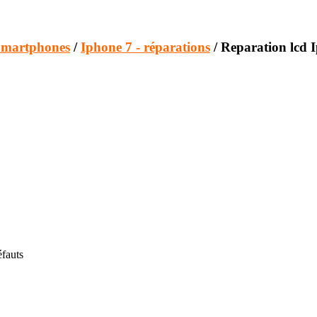
Smartphones
/
Iphone 7 - réparations
/ Reparation lcd 
éfauts