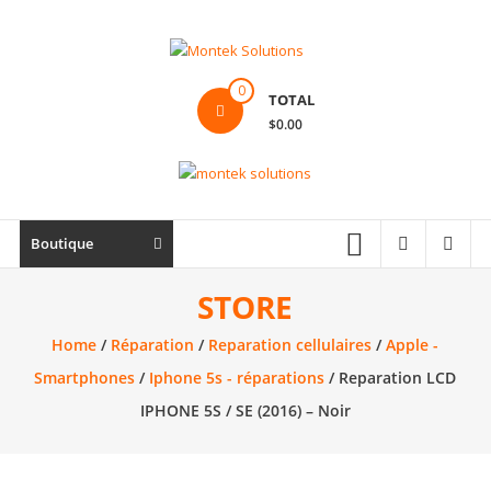
Skip
to
content
Montek
0
TOTAL
Solutions
$0.00
Réparation
et
vente
|
Boutique
Ordinateur,
cellulaire
STORE
&
Home
/
Réparation
/
Reparation cellulaires
/
Apple -
électronique
Smartphones
/
Iphone 5s - réparations
/ Reparation LCD
IPHONE 5S / SE (2016) – Noir