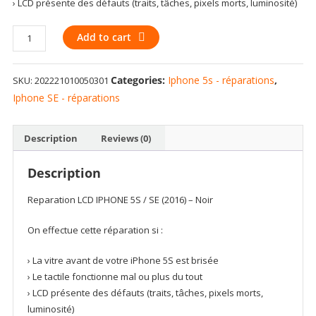
› LCD présente des défauts (traits, tâches, pixels morts, luminosité)
Reparation
Add to cart
LCD
IPHONE
Categories:
Iphone 5s - réparations
,
SKU:
202221010050301
5S
/
Iphone SE - réparations
SE
(2016)
Description
Reviews (0)
-
Noir
Description
quantity
Reparation LCD IPHONE 5S / SE (2016) – Noir
On effectue cette réparation si :
› La vitre avant de votre iPhone 5S est brisée
› Le tactile fonctionne mal ou plus du tout
› LCD présente des défauts (traits, tâches, pixels morts,
luminosité)