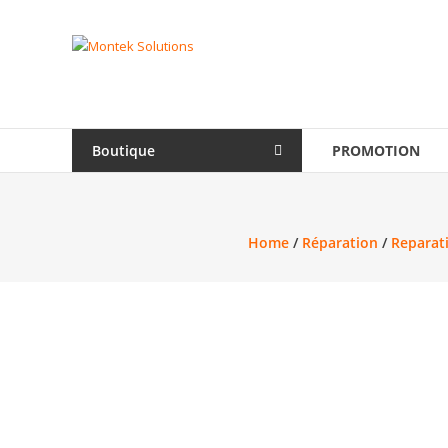
Skip
to
Montek
content
Solutions
Réparation
et
Boutique
PROMOTION
vente
|
Ordinateur,
cellulaire
Home
/
Réparation
/
Reparati
&
électronique