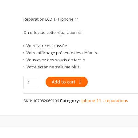
Reparation LCD TFT Iphone 11
On effectue cette réparation si :
› Votre vitre est cassée
› Votre affichage présente des défauts
› Vous avez des soucis de tactile
› Votre écran ne s’allume plus
Reparation
Add to cart
LCD
AM+
Category:
Iphone 11 - réparations
SKU:
107082069106
Iphone
11
quantity