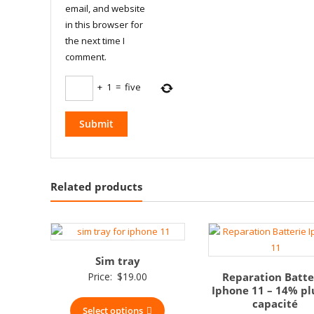
email, and website
in this browser for
the next time I
comment.
+
1
=
five
Related products
Sim tray
Price:
$
19.00
Reparation Batte
Iphone 11 – 14% pl
capacité
Select options