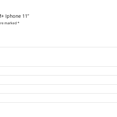
M+ Iphone 11”
 are marked
*