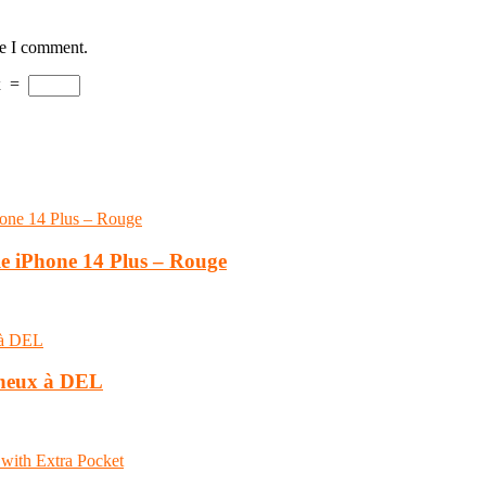
me I comment.
x
=
le iPhone 14 Plus – Rouge
ineux à DEL