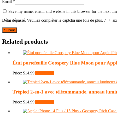
Email
*
Save my name, email, and website in this browser for the next ti
Délai dépassé. Veuillez compléter le captcha une fois de plus.
7
+
si
Related products
Étui portefeuille Goospery Blue Moon pour App
Price:
$
14.99
Add to cart
Trépied 2-en-1 avec télécommande, anneau lum
Price:
$
14.99
Add to cart