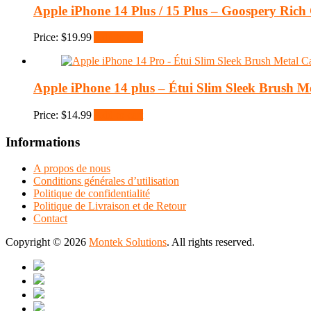
Apple iPhone 14 Plus / 15 Plus – Goospery Rich
Price:
$
19.99
Add to cart
Apple iPhone 14 plus – Étui Slim Sleek Brush M
Price:
$
14.99
Add to cart
Informations
A propos de nous
Conditions générales d’utilisation
Politique de confidentialité
Politique de Livraison et de Retour
Contact
Copyright © 2026
Montek Solutions
. All rights reserved.