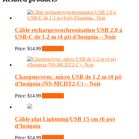
Câble recharge/synchronisation USB 2.0 à
USB-C de 1,2 m (4 pi) d’Insignia – Noir
Price:
$
14.99
Add to cart
Chargeur/sync. micro USB de 1,2 m (4 pi)
d’Insignia (NS-MCDT2-C) – Noir
Price:
$
14.99
Add to cart
Câble plat Lightning/USB 15 cm (6 po)
d’Insignia
Price:
$
14.99
Add to cart