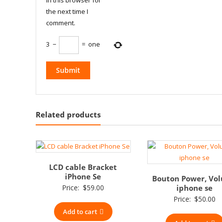
the next time I
comment.
3
−
=
one
Related products
LCD cable Bracket
iPhone Se
Bouton Power, Vo
Price:
$
59.00
iphone se
Price:
$
50.00
Add to cart