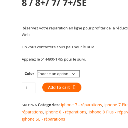
8 / 8+/ 7/ 7+/SE
Réservez votre réparation en ligne pour profiter de la réduct
Web
On vous contactera sous peu pour le RDV
Appelez le 514-800-1795 pour le suivi.
Color
Home
Add to cart
Return
Button
Categories:
Iphone 7 - réparations
,
Iphone 7 Plu
SKU:
N/A
Flex
Repair
réparations
,
Iphone 8 - réparations
,
Iphone 8 Plus - répar
YF
Iphone SE - réparations
3RD