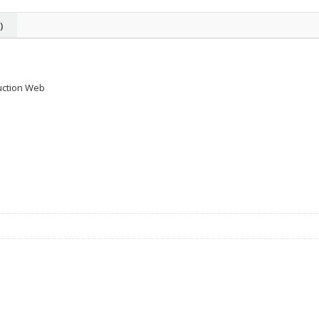
Gen
Iphone
)
8
/
8+/
duction Web
7/
7+/SE
quantity