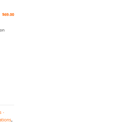
$
69.00
ion
s -
ations
,