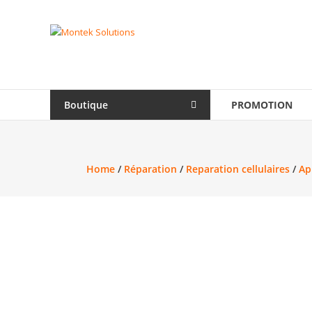
Skip
to
Montek
content
Solutions
Réparation
et
Boutique
PROMOTION
vente
|
Ordinateur,
cellulaire
Home
/
Réparation
/
Reparation cellulaires
/
Ap
&
électronique