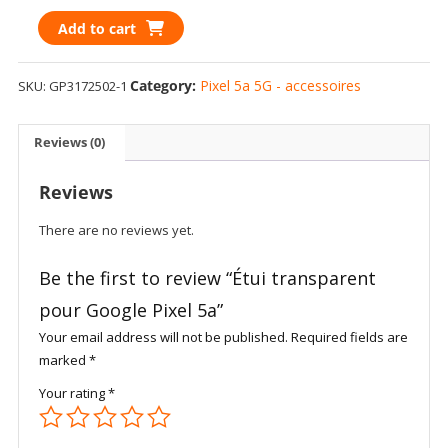
Étui
Add to cart
transparent
pour
Category:
Pixel 5a 5G - accessoires
SKU:
GP3172502-1
Google
Pixel
5a
Reviews (0)
quantity
Reviews
There are no reviews yet.
Be the first to review “Étui transparent
pour Google Pixel 5a”
Your email address will not be published.
Required fields are
marked
*
Your rating
*