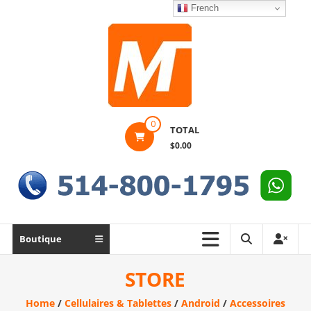
Skip
French
to
content
Montek
0
TOTAL
Solutions
$0.00
Réparation
et
vente
|
Ordinateur,
Boutique
cellulaire
&
STORE
électronique
Home
/
Cellulaires & Tablettes
/
Android
/
Accessoires