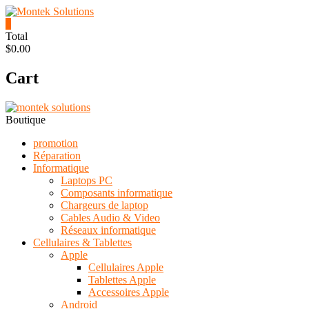
Skip
to
0
content
Montek
Total
$0.00
Solutions
Cart
Réparation
et
vente
|
Boutique
Ordinateur,
cellulaire
promotion
&
Réparation
électronique
Informatique
Laptops PC
Composants informatique
Chargeurs de laptop
Cables Audio & Video
Réseaux informatique
Cellulaires & Tablettes
Apple
Cellulaires Apple
Tablettes Apple
Accessoires Apple
Android