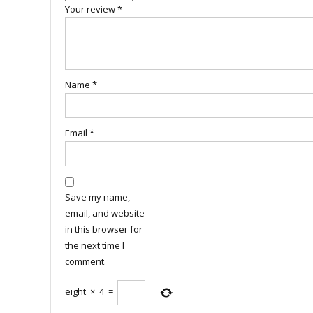
Your review
*
Name
*
Email
*
Save my name,
email, and website
in this browser for
the next time I
comment.
eight
×
4
=