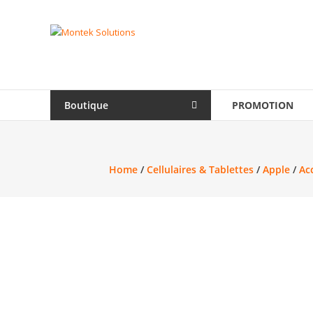
Skip
to
Montek
content
Solutions
Réparation
et
Boutique
PROMOTION
vente
|
Ordinateur,
cellulaire
Home
/
Cellulaires & Tablettes
/
Apple
/
Ac
&
électronique