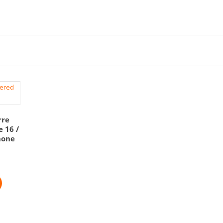
rre
 16 /
hone