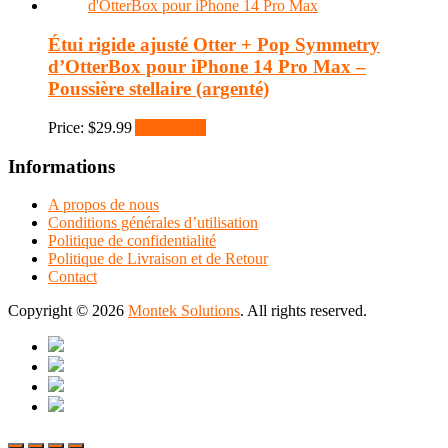
Étui rigide ajusté Otter + Pop Symmetry
d’OtterBox pour iPhone 14 Pro Max –
Poussière stellaire (argenté)
Price:
$
29.99
Add to cart
Informations
A propos de nous
Conditions générales d’utilisation
Politique de confidentialité
Politique de Livraison et de Retour
Contact
Copyright © 2026
Montek Solutions
. All rights reserved.