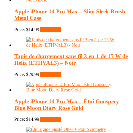
Apple iPhone 14 Pro Max – Slim Sleek Brush
Metal Case
Price:
$
14.99
Add to cart
Tapis de chargement sans fil 3-en-1 de 15 W de
Helix (ETHVAL3) – Noir
Price:
$
29.99
Add to cart
Apple iPhone 14 Pro Max – Étui Goospery
Blue Moon Diary Rose Gold
Price:
$
14.99
Add to cart