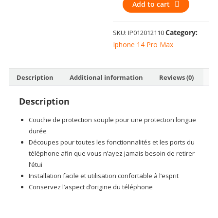
Étui
Add to cart
portefeuille
Goospery
Category:
SKU:
IP012012110
Blue
Iphone 14 Pro Max
Moon
pour
Apple
Description
Additional information
Reviews (0)
iPhone
14
Description
Pro
Max
Couche de protection souple pour une protection longue
–
durée
Noir
Découpes pour toutes les fonctionnalités et les ports du
quantity
téléphone afin que vous n’ayez jamais besoin de retirer
l’étui
Installation facile et utilisation confortable à l’esprit
Conservez l’aspect d’origine du téléphone