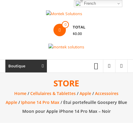
Skip
French
to
content
Montek
0
TOTAL
Solutions
$0.00
Réparation
et
vente
|
Boutique
Ordinateur,
cellulaire
STORE
&
Home
/
Cellulaires & Tablettes
/
Apple
/
Accessoires
électronique
Apple
/
Iphone 14 Pro Max
/ Étui portefeuille Goospery Blue
Moon pour Apple iPhone 14 Pro Max – Noir