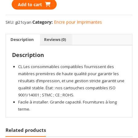
Encre
Add to cart
cyan
compatible
Category:
Encre pour Imprimantes
SKU:
gi21cyan
canon
GI-
21
Description
Reviews (0)
70ml
quantity
Description
CL Les consommables compatibles fournissent des
matières premières de haute qualité pour garantir les
résultats d’impression, et une gestion stricte garantit une
qualité stable. État : nos cartouches compatibles ISO
9001/14001 ; STMC ; CE ; ROHS.
Facile à installer. Grande capacité. Fournitures à long
terme.
Related products