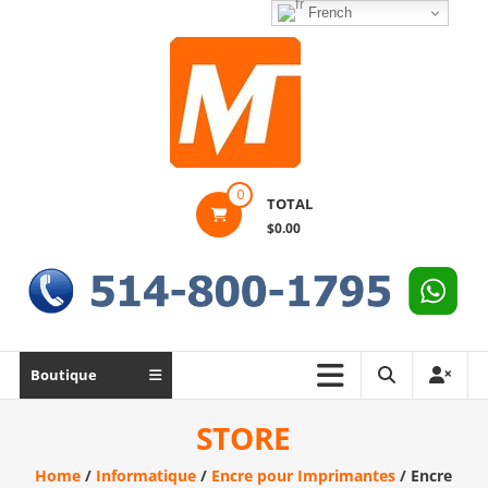
Skip
French
to
content
Montek
0
TOTAL
Solutions
$0.00
Réparation
et
vente
|
Ordinateur,
Boutique
cellulaire
&
STORE
électronique
Home
/
Informatique
/
Encre pour Imprimantes
/ Encre